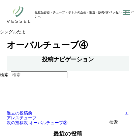
toggl
化粧品容器・チューブ・ボトルの企画・製造・販売(株)ベッセル・ジャパ
navig
ンへ
シングルだよ
オーバルチューブ④
投稿ナビゲーション
検索:
過去の投稿
前
エ
アレスチューブ
検索
次の投稿
次
オーバルチューブ③
最近の投稿